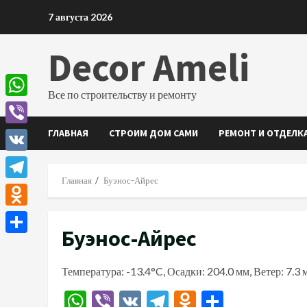
Перейти
7 августа 2026
к
содержимому
Decor Ameli
Все по строительству и ремонту
WhatsApp
ГЛАВНАЯ
СТРОИМ ДОМ САМИ
РЕМОНТ И ОТДЕЛК
Viber
VK
Главная
Буэнос-Айрес
Telegram
Odnoklassniki
Буэнос-Айрес
Отправить
Температура: -13.4°C, Осадки: 204.0 мм, Ветер: 7.3
WhatsApp
Viber
VK
Telegram
Odnoklassn
Отправи