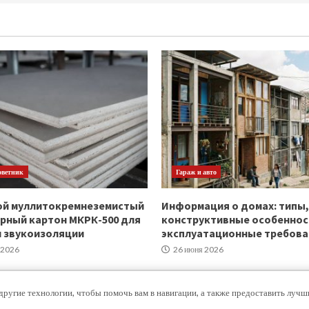
оветник
Гараж и авто
ой муллитокремнеземистый
Информация о домах: типы,
рный картон МКРК-500 для
конструктивные особеннос
и звукоизоляции
эксплуатационные требова
 2026
26 июня 2026
другие технологии, чтобы помочь вам в навигации, а также предоставить луч
Copyright © Все права защищены.
|
MoreNews
от AF themes.