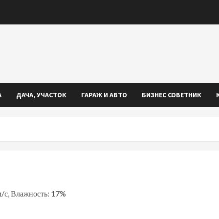
А
ДАЧА, УЧАСТОК
ГАРАЖ И АВТО
БИЗНЕС СОВЕТНИК
 м/с, Влажность: 17%
iki
ть