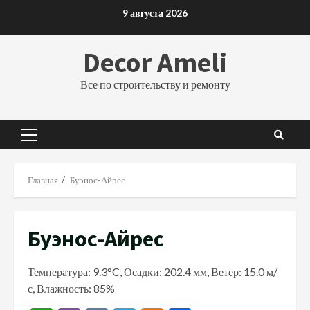
Перейти
9 августа 2026
к
содержимому
Decor Ameli
Все по строительству и ремонту
Основное
меню
Главная
Буэнос-Айрес
Буэнос-Айрес
Температура: 9.3°C, Осадки: 202.4 мм, Ветер: 15.0 м/
с, Влажность: 85%