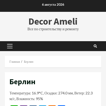
Перейти
6 августа 2026
к
содержимому
Decor Ameli
Все по строительству и ремонту
Основное
меню
Главная
Берлин
Берлин
Температура: 16.9°C, Осадки: 274.0 мм, Ветер: 22.3
м/с, Влажность: 95%