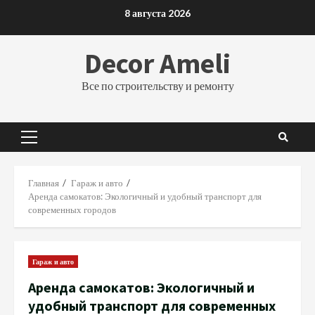
Перейти
8 августа 2026
к
содержимому
Decor Ameli
Все по строительству и ремонту
Основное
меню
Главная
Гараж и авто
Аренда самокатов: Экологичный и удобный транспорт для
современных городов
Гараж и авто
Аренда самокатов: Экологичный и
удобный транспорт для современных